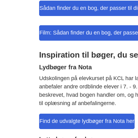
Sådan finder du en bog, der passer til d
Film: Sådan finder du en bog, der passer 
Inspiration til bøger, du s
Lydbøger fra Nota
Udskolingen på elevkurset på KCL har l
anbefaler andre ordblinde elever i 7. - 9.
beskrevet, hvad bogen handler om, og hv
til oplæsning af anbefalingerne.
Find de udvalgte lydbøger fra Nota her