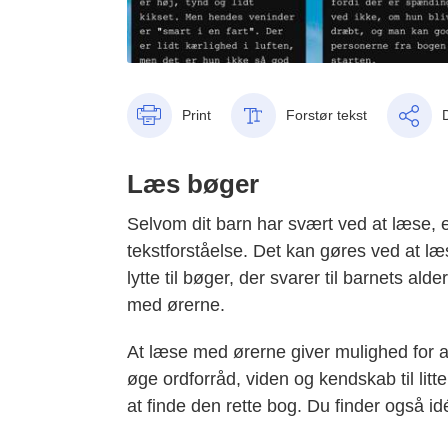
Print
Forstør tekst
Læs bøger
Selvom dit barn har svært ved at læse, e
tekstforståelse. Det kan gøres ved at læ
lytte til bøger, der svarer til barnets al
med ørerne.
At læse med ørerne giver mulighed for at
øge ordforråd, viden og kendskab til litt
at finde den rette bog. Du finder også id